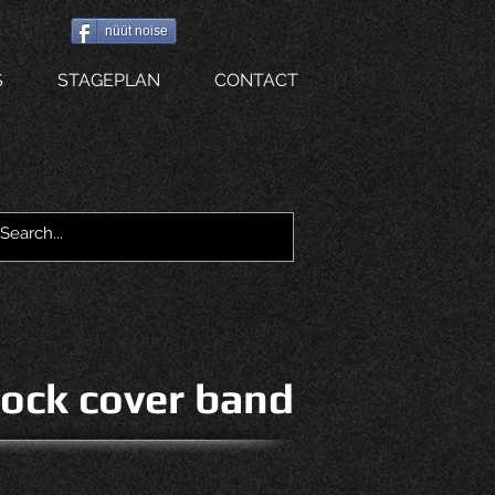
nüüt noise
S
STAGEPLAN
CONTACT
ock cover band