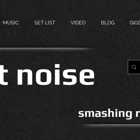
MUSIC
SET LIST
VIDEO
BLOG
GIG
t noise
smashing r