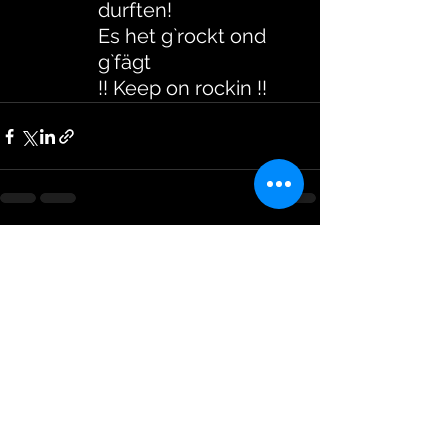
durften!
Es het g`rockt ond 
g`fägt
!! Keep on rockin !!
Alle ansehen
Aktuelle Beiträge